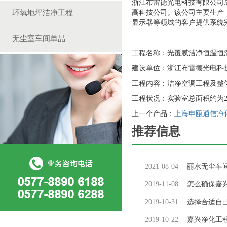
浙江布雷德光电科技有限公司成
环氧地坪洁净工程
高科技公司。该公司主要生产
显示器等领域的客户提供系统
无尘室车间单品
工程名称：光覆膜洁净恒温恒
建设单位：浙江布雷德光电科
工程内容：洁净空调工程及整
工程状况：实验室总面积约为28m
上一个产品：
上海申瓯通信净
推荐信息
2021-08-04 |
丽水无尘车
2019-11-08 |
怎么确保嘉
2019-10-31 |
选择合适自
2019-10-22 |
嘉兴净化工